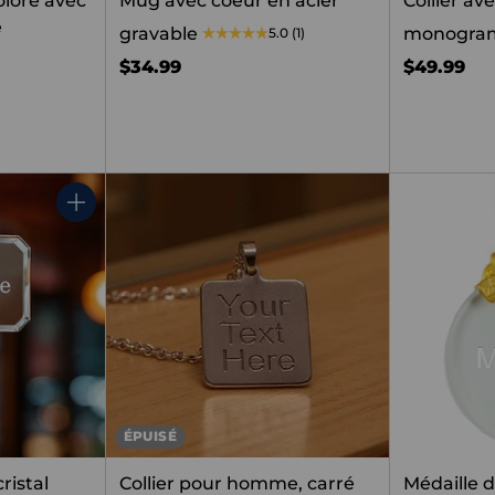
olore avec
Mug avec coeur en acier
Collier av
e
gravable
monogr
5.0
(1)
$34.99
$49.99
Quantité
ÉPUISÉ
ristal
Collier pour homme, carré
Médaille d