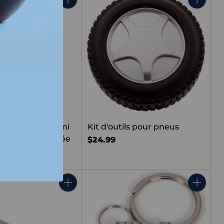
Quantité
Quantit
arettes brossé uni
Kit d'outils pour pneus
ure personnalisée
$24.99
Quantité
Quantit