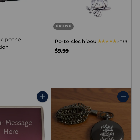
ÉPUISÉ
de poche
Porte-clés hibou
5.0
(1)
tion
$9.99
Quantité
Quantit