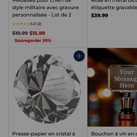
Médailles pour chien de
Rose en métal bic
style militaire avec gravure
étiquette gravabl
personnalisée - Lot de 2
$39.99
5.0
(2)
Prix
$19.99
$15.99
habituel
Sauvegarder 20%
Quantité
Presse-papier en cristal à
Bouchon à vin en c