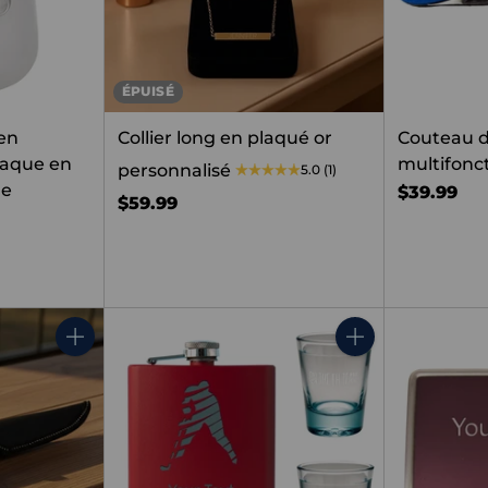
ÉPUISÉ
 en
Collier long en plaqué or
Couteau 
laque en
multifonc
personnalisé
5.0
(1)
le
$39.99
$59.99
Quantité
Quantité