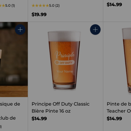
$14.99
5.0
(1)
5.0
(2)
$19.99
Quantité
Quantité
ssique de
Principe Off Duty Classic
Pinte de b
Bière Pinte 16 oz
Teacher Of
club de
$14.99
$14.99
1)